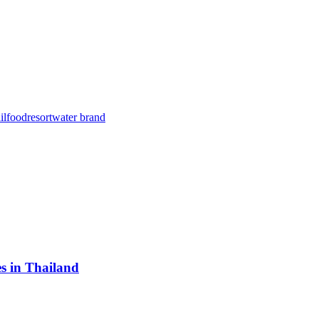
il
food
resort
water brand
s in Thailand