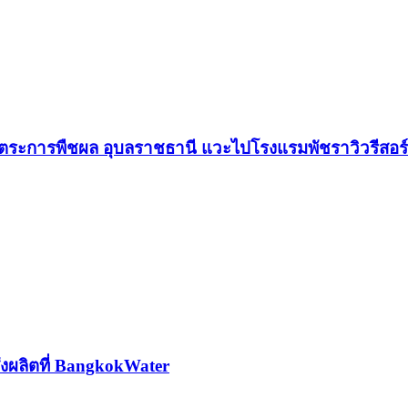
ตระการพืชผล อุบลราชธานี แวะไปโรงแรมพัชราวิวรีสอร
่งผลิตที่ BangkokWater