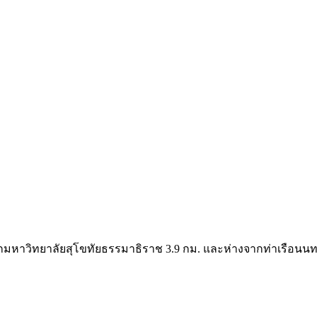
กมหาวิทยาลัยสุโขทัยธรรมาธิราช 3.9 กม. และห่างจากท่าเรือนนทบุรี