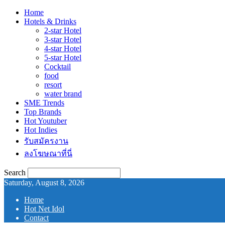
Home
Hotels & Drinks
2-star Hotel
3-star Hotel
4-star Hotel
5-star Hotel
Cocktail
food
resort
water brand
SME Trends
Top Brands
Hot Youtuber
Hot Indies
รับสมัครงาน
ลงโฆษณาที่นี่
Search
Saturday, August 8, 2026
Home
Hot Net Idol
Contact