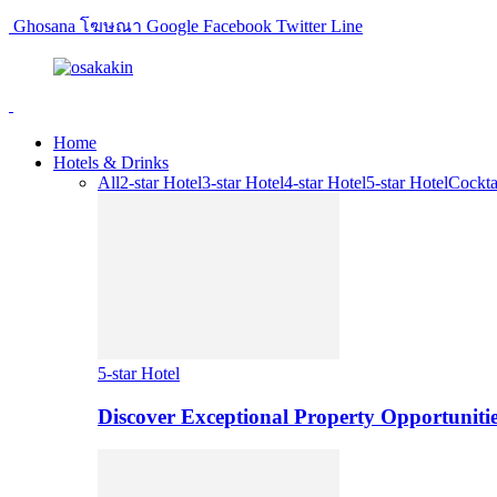
Ghosana โฆษณา Google Facebook Twitter Line
Home
Hotels & Drinks
All
2-star Hotel
3-star Hotel
4-star Hotel
5-star Hotel
Cockta
5-star Hotel
Discover Exceptional Property Opportunitie