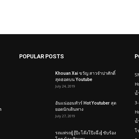
POPULAR POSTS
P
Khouan Xai ขวัญ สาวจำปาศักดิ์
S
สุดฮอตบน Youtube
Ho
July 24, 2019
น้
3-
อันแน่ออนทัวร์ Hot Youtuber สุด
m
ยอดนักเดินทาง
H
July 27, 2019
น้
โร
รถแห่รถยู้ [ป๊ะโล๊งโป๊งฉึ่ง] ขับร้อง