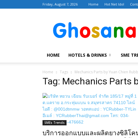
Friday, August 7, 2026
Home
Hot Net Idol
Cont
Ghosana
โฆษณา
Google
Facebook
Twitter
Line
HOME
HOTELS & DRINKS
SME TR
Home
Tags
Mechanics Parts by Yuan Chien Rub
Tag: Mechanics Parts 
SMEs Trends
บริการออกแบบและผลิตยางซิลิโค