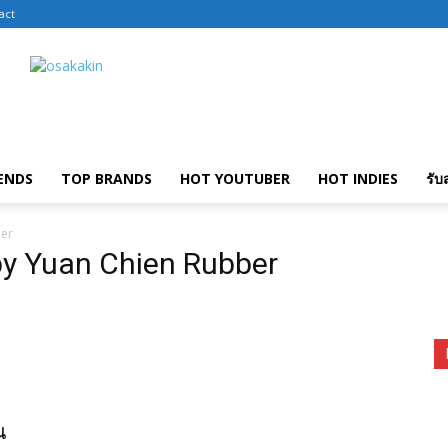
act
ENDS
TOP BRANDS
HOT YOUTUBER
HOT INDIES
รับ
ber
by Yuan Chien Rubber
น