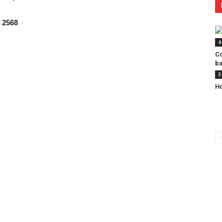
น 2568
4
Co
b
3
Ho