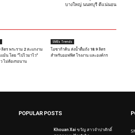
บางใหญ่ นนทบุรี ดีแน่นอน
s
SMEs Trends
.9 ลิตร พระราม 2 สะแกงาม
โอซาก้าคิน ส่งน้ำดื่มถัง 18.9 ลิตร
นแม้น โดย “ไปไวมาไว”
สำหรับออฟฟิศ โรงงาน และองค์กร
งไว ไม่ต้องรอนาน
POPULAR POSTS
P
Khouan Xai ขวัญ สาวจำปาศักดิ์
S