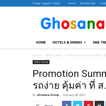
Friday, August 7, 2026
Home
Hot Net Idol
Cont
Ghosana
โฆษณา
Google
Facebook
Twitter
Line
HOME
HOTELS & DRINKS
SME TR
Home
SMEs Trends
Promotion Summer 2025 – เรียน
SMEs Trends
Promotion Summe
รถง่าย คุ้มค่า ที
By
Ghosana Group
-
February 28, 2025
Share