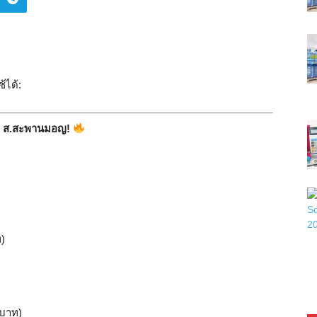
้ได้:
ที่ ส.สะพานมอญ!
)
 บาท)