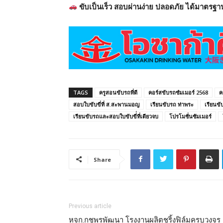
ขับเป็นเร็ว สอบผ่านง่าย ปลอดภัย ได้มาตรฐา
TAGS
ครูสอนขับรถที่ดี
คอร์สขับรถซํมเมอร์ 2568
ค
สอบใบขับขี่ที่ ส.สะพานมอญ
เรียนขับรถ ท่าพระ
เรียนข
เรียนขับรถและสอบใบขับขี่่ที่เดียวจบ
โปรโมชั่นซัมเมอร์
Share
Previous article
หจก.กชพรพัฒนา โรงงานผลิตชริ้งฟิล์มครบวงจร