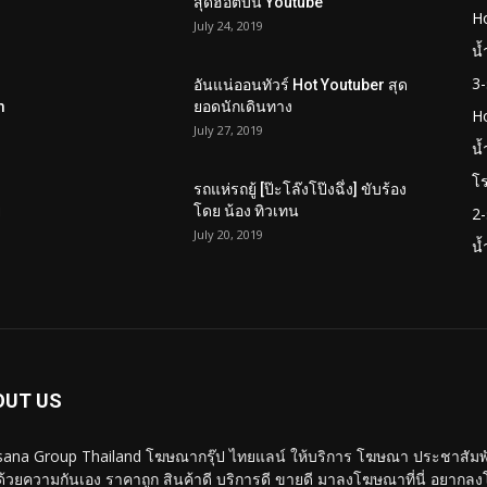
สุดฮอตบน Youtube
Ho
July 24, 2019
น้
3-
อันแน่ออนทัวร์ Hot Youtuber สุด
m
ยอดนักเดินทาง
H
July 27, 2019
น้
โร
รถแห่รถยู้ [ป๊ะโล๊งโป๊งฉึ่ง] ขับร้อง
ย
โดย น้อง ทิวเทน
2-
July 20, 2019
น้
OUT US
ana Group Thailand โฆษณากรุ๊ป ไทยแลน์ ให้บริการ โฆษณา ประชาสัมพันธ
ด้วยความกันเอง ราคาถูก สินค้าดี บริการดี ขายดี มาลงโฆษณาที่นี่ อยาก