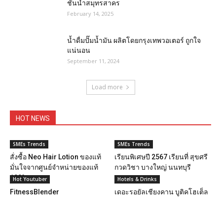
ชั้นนำสมุทรสาคร
February 14, 2025
น้ำดื่มปั๊มน้ำมัน ผลิตโดยกรุงเทพวอเตอร์ ถูกใจ
แน่นอน
September 11, 2024
Load more
HOT NEWS
SMEs Trends
SMEs Trends
สั่งซื้อ Neo Hair Lotion ของแท้
เรียนพิเศษปี 2567 เรียนที่ สุขศรี
มั่นใจจากศูนย์จำหน่ายของแท้
กวดวิชา บางใหญ่ นนทบุรี
100%
Hot Youtuber
Hotels & Drinks
FitnessBlender
เดอะรอยัลเชียงคาน บูติคโฮเต็ล