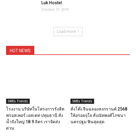
Luk Hostel
October 31, 2019
Load more
HOT NEWS
SMEs Trends
SMEs Trends
โรงงาน บริษัทในโครงการรังสิต
สั่งโต๊ะจีนฉลองสงกรานต์ 2568
พรอสเพอร์ เอสเตท ปทุมธานี สั่ง
ให้อร่อยจุใจ สั่งณัทพงศ์โภชนา
น้ำถังใหญ่ 18.9 ลิตร เราจัดส่ง
นครปฐม ฟินสุดสุด
ด่วน