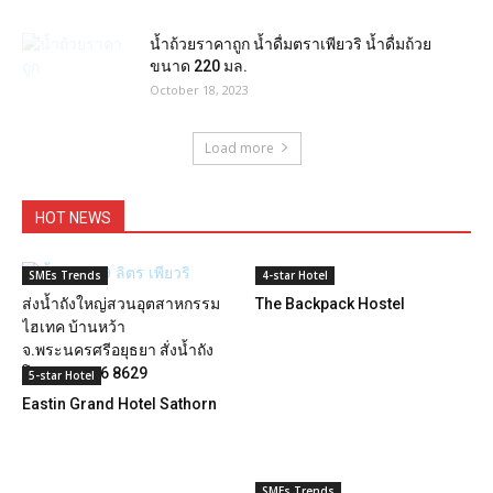
น้ำถ้วยราคาถูก น้ำดื่มตราเพียวริ น้ำดื่มถ้วย
ขนาด 220 มล.
October 18, 2023
Load more
HOT NEWS
SMEs Trends
4-star Hotel
ส่งน้ำถังใหญ่สวนอุตสาหกรรม
The Backpack Hostel
ไฮเทค บ้านหว้า
จ.พระนครศรีอยุธยา สั่งน้ำถัง
โทร 088 056 8629
5-star Hotel
Eastin Grand Hotel Sathorn
SMEs Trends