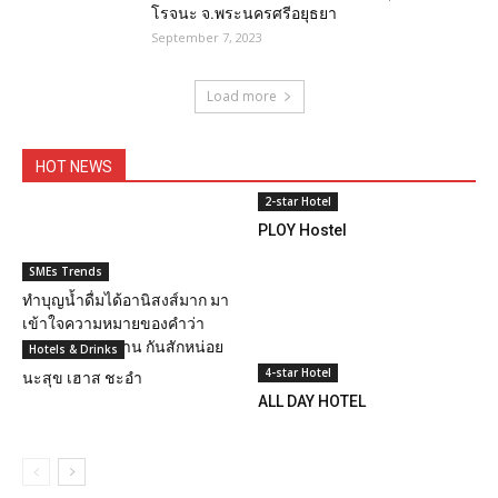
โรจนะ จ.พระนครศรีอยุธยา
September 7, 2023
Load more
HOT NEWS
2-star Hotel
PLOY Hostel
SMEs Trends
ทำบุญน้ำดื่มได้อานิสงส์มาก มา
เข้าใจความหมายของคำว่า
บริจาค จาคะ ทาน กันสักหน่อย
Hotels & Drinks
4-star Hotel
นะสุข เฮาส ชะอำ
ALL DAY HOTEL