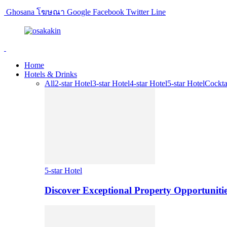
Ghosana โฆษณา Google Facebook Twitter Line
Home
Hotels & Drinks
All
2-star Hotel
3-star Hotel
4-star Hotel
5-star Hotel
Cockta
5-star Hotel
Discover Exceptional Property Opportunitie