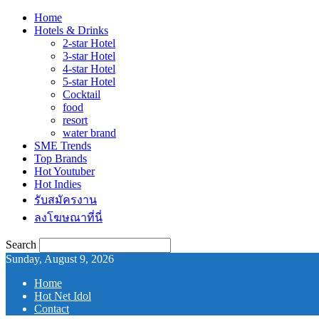
Home
Hotels & Drinks
2-star Hotel
3-star Hotel
4-star Hotel
5-star Hotel
Cocktail
food
resort
water brand
SME Trends
Top Brands
Hot Youtuber
Hot Indies
รับสมัครงาน
ลงโฆษณาที่นี่
Search
Sunday, August 9, 2026
Home
Hot Net Idol
Contact