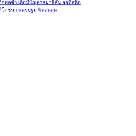
็กพูดช้า เด็กมีปัญหาสมาธิสั้น ออทิสติก
พงศ์โภชนา นครปฐม ฟินสุดสุด