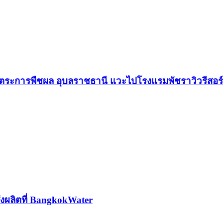
ตระการพืชผล อุบลราชธานี แวะไปโรงแรมพัชราวิวรีสอร
่งผลิตที่ BangkokWater