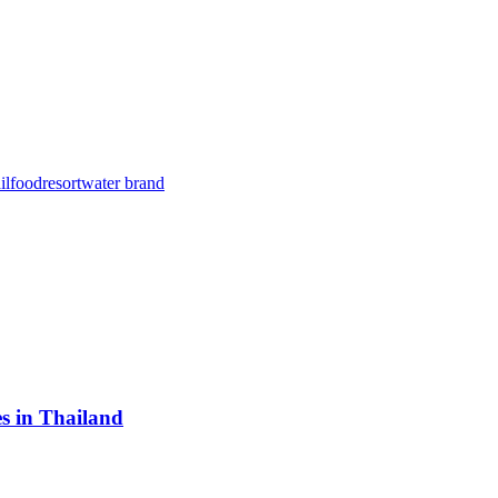
il
food
resort
water brand
s in Thailand