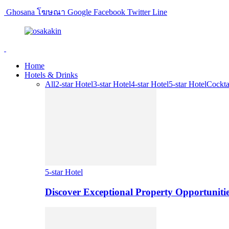
Ghosana โฆษณา Google Facebook Twitter Line
Home
Hotels & Drinks
All
2-star Hotel
3-star Hotel
4-star Hotel
5-star Hotel
Cockta
5-star Hotel
Discover Exceptional Property Opportunitie