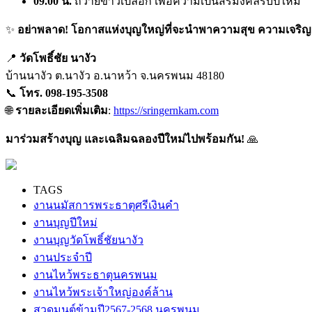
09.00 น.
ถวายข้าวเปลือก เพื่อความเป็นสิริมงคลรับปีใหม่
✨
อย่าพลาด! โอกาสแห่งบุญใหญ่ที่จะนำพาความสุข ความเจริญ
📍
วัดโพธิ์ชัย นางัว
บ้านนางัว ต.นางัว อ.นาหว้า จ.นครพนม 48180
📞
โทร. 098-195-3508
🌐
รายละเอียดเพิ่มเติม
:
https://sringernkam.com
มาร่วมสร้างบุญ และเฉลิมฉลองปีใหม่ไปพร้อมกัน!
🙏
TAGS
งานนมัสการพระธาตุศรีเงินคำ
งานบุญปีใหม่
งานบุญวัดโพธิ์ชัยนางัว
งานประจำปี
งานไหว้พระธาตุนครพนม
งานไหว้พระเจ้าใหญ่องค์ล้าน
สวดมนต์ข้ามปี2567-2568 นครพนม