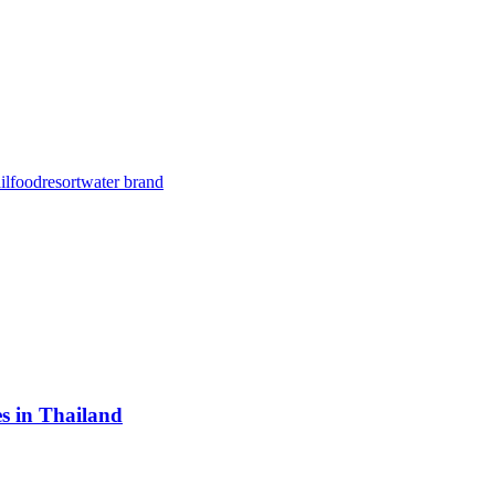
il
food
resort
water brand
s in Thailand