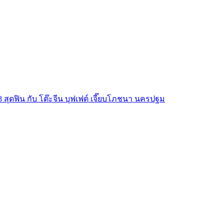
68 สุดฟิน กับ โต๊ะจีน บุฟเฟต์ เจี๊ยบโภชนา นครปฐม