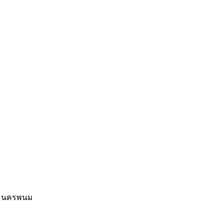
าน นครพนม