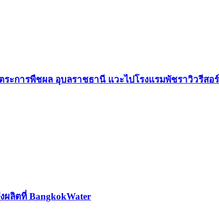
ตระการพืชผล อุบลราชธานี แวะไปโรงแรมพัชราวิวรีสอร
่งผลิตที่ BangkokWater