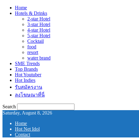
Home
Hotels & Drinks
2-star Hotel
3-star Hotel
4-star Hotel
5-star Hotel
Cocktail
food
resort
water brand
SME Trends
Top Brands
Hot Youtuber
Hot Indies
รับสมัครงาน
ลงโฆษณาที่นี่
Search
Saturday, August 8, 2026
Home
Hot Net Idol
Contact