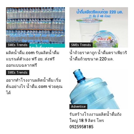
SMEs Trends
SMEs Trends
ผลิตน้ำดื่ม.com รับผลิตน้ำดื่ม
น้ำถ้วยราคาถูก น้ำดื่มตราเพียวริ
แบรนด์ตัวเอง ฟรี อย. ส่งฟรี
น้ำดื่มถ้วยขนาด 220 มล.
ออกแบบฉลากฟรี
SMEs Trends
อยากทำโรงงานผลิตน้ำดื่ม เริ่ม
ต้นอย่างไร น้ำดื่ม.com ช่วยคุณ
ได้
Advertise
รับสร้างโรงงานผลิตน้ำดื่มถัง
ใหญ่ 18.9 ลิตร โทร
0925958185