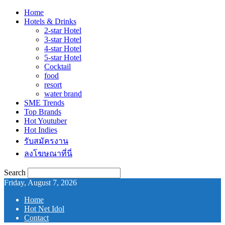
Home
Hotels & Drinks
2-star Hotel
3-star Hotel
4-star Hotel
5-star Hotel
Cocktail
food
resort
water brand
SME Trends
Top Brands
Hot Youtuber
Hot Indies
รับสมัครงาน
ลงโฆษณาที่นี่
Search
Friday, August 7, 2026
Home
Hot Net Idol
Contact