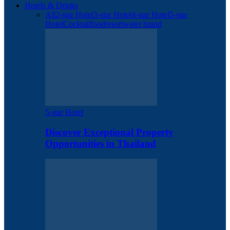
Hotels & Drinks
All
2-star Hotel
3-star Hotel
4-star Hotel
5-star
Hotel
Cocktail
food
resort
water brand
5-star Hotel
Discover Exceptional Property
Opportunities in Thailand