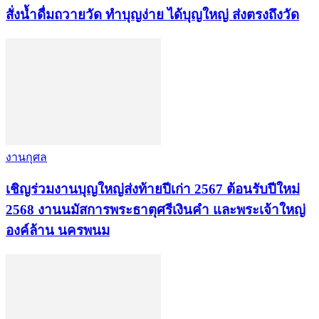
สั่งน้ำดื่มถวายวัด ทำบุญง่าย ได้บุญใหญ่ ส่งตรงถึงวัด
งานกุศล
เชิญร่วมงานบุญใหญ่ส่งท้ายปีเก่า 2567 ต้อนรับปีใหม่
2568 งานนมัสการพระธาตุศรีเงินคำ และพระเจ้าใหญ่
องค์ล้าน นครพนม