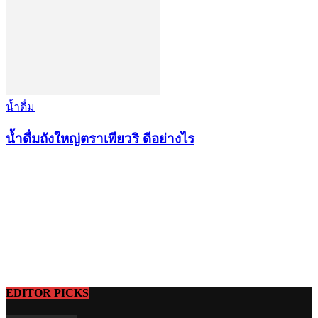
น้ำดื่ม
น้ำดื่มถังใหญ่ตราเพียวริ ดีอย่างไร
EDITOR PICKS